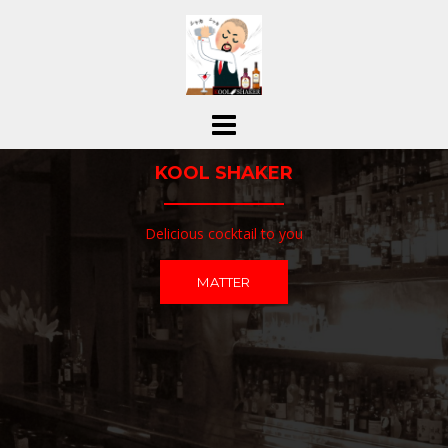
コ
ン
テ
ン
ツ
へ
ス
KOOL SHAKER
キ
ッ
プ
Delicious cocktail to you
MATTER