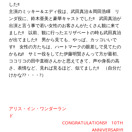
した!!
主演のミッキー＆エディ役は、武田真治＆岡田浩睴 リ
ンダ役に、鈴木亜美と豪華キャストでした!! 武田真治が
出演と言う事で若い女性のお客さんがたくさん観に来て
ました!! 以前、観に行ったエリザベートの時も武田真治
が出てました!! 男から見ても、やっぱ、カッコいいで
す!! 女性の方たちは、ハートマークの眼差しで見てたの
かもね!! サミー役をしてた伊藤明賢さんって方が最初、
ココリコの田中直樹さんかと思えてきて、声や身長の高
さ、表情など、見れば見るほど、似てました!! （自分だ
けかな??・・・?）
投
アリス・イン・ワンダーラン
稿
ド
ナ
CONGRATULATIONS!! 10TH
ビ
ANNIVERSARY!!