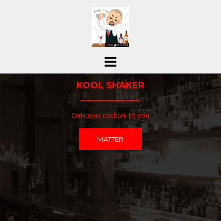
コ
ン
テ
ン
ツ
へ
ス
KOOL SHAKER
キ
ッ
プ
Delicious cocktail to you
MATTER