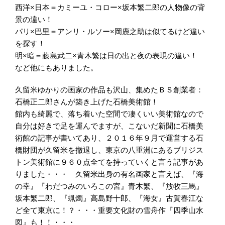
西洋×日本＝カミーユ・コロー×坂本繁二郎の人物像の背
景の違い！
パリ×巴里＝アンリ・ルソー×岡鹿之助は似てるけど違い
を探す！
明×暗＝藤島武二×青木繁は日の出と夜の表現の違い！
など他にもありました。
久留米ゆかりの画家の作品も沢山、集めたＢＳ創業者：
石橋正二郎さんが築き上げた石橋美術館！
館内も綺麗で、落ち着いた空間で凄くいい美術館なので
自分は好きで足を運んでますが、こないだ新聞に石橋美
術館の記事が書いてあり、２０１６年９月で運営する石
橋財団が久留米を撤退し、東京の八重洲にあるブリジス
トン美術館に９６０点全てを持っていくと言う記事があ
りました・・・ 久留米出身の有名画家と言えば、『海
の幸』『わだつみのいろこの宮』青木繁、『放牧三馬』
坂本繁二郎、『蝋燭』高島野十郎、『海女』古賀春江な
ど全て東京に！？・・・重要文化財の雪舟作『四季山水
図』も！！・・・