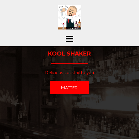
コ
ン
テ
ン
ツ
へ
ス
KOOL SHAKER
キ
ッ
プ
Delicious cocktail to you
MATTER