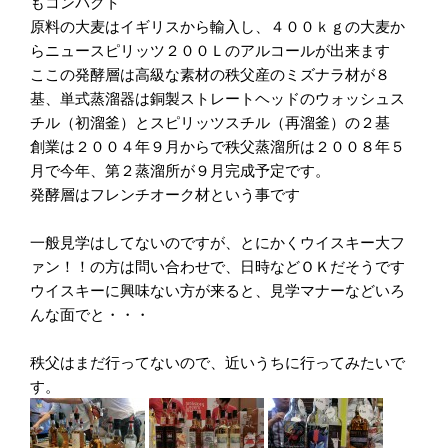
もコンパクト
原料の大麦はイギリスから輸入し、４００ｋｇの大麦か
らニュースピリッツ２００Ｌのアルコールが出来ます
ここの発酵層は高級な素材の秩父産のミズナラ材が８
基、単式蒸溜器は銅製ストレートヘッドのウォッシュス
チル（初溜釜）とスピリッツスチル（再溜釜）の２基
創業は２００４年９月からで秩父蒸溜所は２００８年５
月で今年、第２蒸溜所が９月完成予定です。
発酵層はフレンチオーク材という事です
一般見学はしてないのですが、とにかくウイスキー大フ
ァン！！の方は問い合わせで、日時などＯＫだそうです
ウイスキーに興味ない方が来ると、見学マナーなどいろ
んな面でと・・・
秩父はまだ行ってないので、近いうちに行ってみたいで
す。