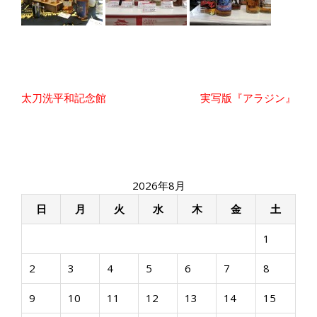
投
太刀洗平和記念館
実写版『アラジン』
稿
ナ
ビ
ゲ
ー
2026年8月
シ
ョ
日
月
火
水
木
金
土
ン
1
2
3
4
5
6
7
8
9
10
11
12
13
14
15