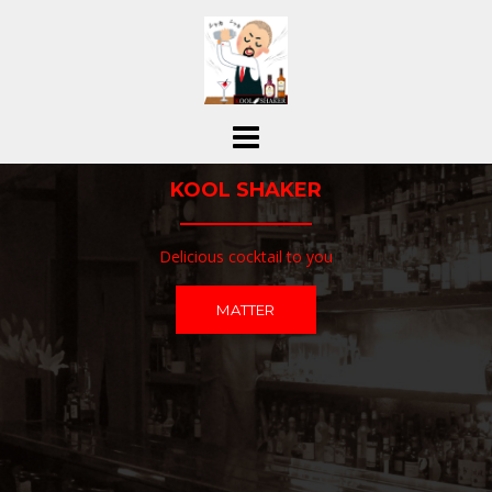
コ
ン
テ
ン
ツ
へ
ス
KOOL SHAKER
キ
ッ
プ
Delicious cocktail to you
MATTER