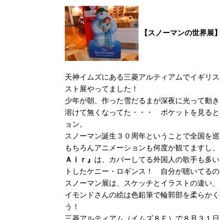
【スノーマンの世界展
天神イムズにある三菱アルティアムでイギリス
スト展やってました！
少年が朝、作った雪だるまが深夜に光って動き
溶けて無くなってた・・・ ポケットを見ると
ョン。
スノーマン誕生３０周年ということで全国を巡
もちろんアニメーションも何度か観てますし、
Ａｉｒ』
は、カバーしてる外国人の歌手も多い
トしたケニー・ロギンス！ 自分が聴いてるの
スノーマン展は、スケッチとイラストの違い、
イモンドさんの絵は色鉛筆で輪郭部を柔らかく
う！
三菱アルティアム（イムズ８Ｆ）で８月３１日