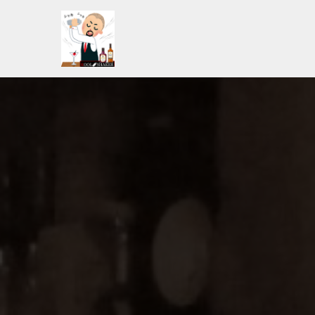
コ
ン
テ
ン
ツ
へ
ス
キ
ッ
プ