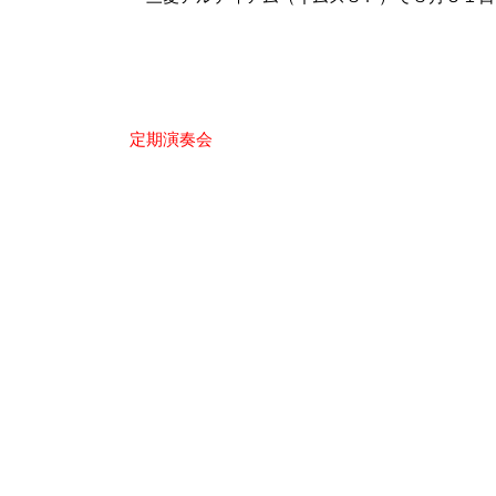
投
定期演奏会
稿
ナ
ビ
ゲ
ー
シ
ョ