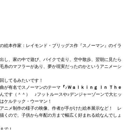
】
の絵本作家：レイモンド・ブリッグス作『スノーマン』のイラ
出し、家の中で遊び、バイクで走り、空中散歩、翌朝に見たら
毛糸のマフラーがあり、夢か現実だったのかというアニメーシ
回してるみたいです！
曲が有名でスノーマンのテーマ
『♪Ｗａｌｋｉｎｇ Ｉｎ Ｔｈｅ
んです（＾＾） ♪フットルースや♪デンジャーゾーンで大ヒッ
はケルテック・ウーマン！
アニメ制作の様子の映像、作者が手がけた絵本展示など！ レ
描くので、子供から年配の方まで幅広く好まれる絵なんでしょ
まで！