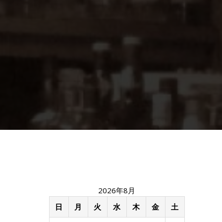
2026年8月
日
月
火
水
木
金
土