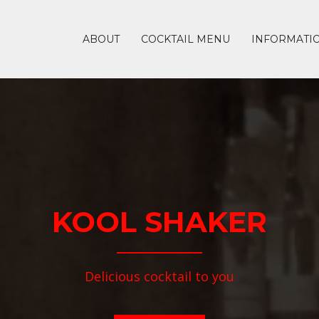
ABOUT
COCKTAIL MENU
INFORMATI
KOOL SHAKER
Delicious cocktail to you