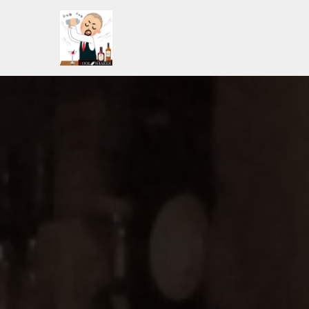
コ
ン
テ
ン
ツ
へ
ス
キ
ッ
プ