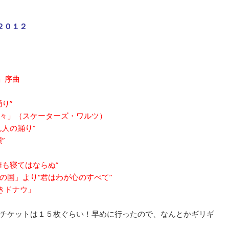
２０１２
」序曲
り”
々」（スケーターズ・ワルツ）
人の踊り”
”
も寝てはならぬ”
の国」より“君はわが心のすべて”
きドナウ」
チケットは１５枚ぐらい！早めに行ったので、なんとかギリギ