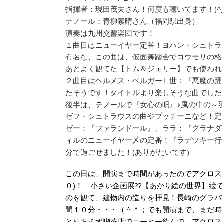
指揮者：現田茂夫さん！何度も聴いてます！(^_
テノール：青柳素晴さん（福岡県出身）
演奏は九州交響楽団です！
１曲目はニューイヤー定番！ヨハン・シュトラ
有名な、この曲は、仮面舞踏会でコウモリの格
あとよく観てた【トム＆ジェリー】でも使われ
２曲目はヘルメス・ベルガーⅡ世：『悪魔の踊
たそうです！タイトルより楽しそうな曲でした(^
後半は、テノールで『女心の唄』♪風の中の～
ゼフ・シュトラウスの曲やプッチーニなど！定
ゼー：『ファランドール』、ララ：『グラナダ
ィルのニューイヤー〆の定番！『ラデツキー行
分で過ごせました！(ありがたいです)
この日は、開演まで時間があったのでアクロス
０)！ 小さい企画展??【あかり絵の世界】
のを観て、建物内の造りを拝見！長崎のグラバ
間１０分・・・（＾＾；でも開演まで、まだ時
とりあえず喫茶店でコーヒー飲んで、アクロス