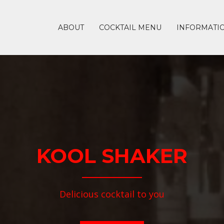
ABOUT
COCKTAIL MENU
INFORMATI
KOOL SHAKER
Delicious cocktail to you