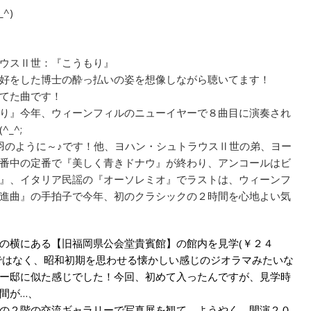
^)
ウスⅡ世：『こうもり』
好をした博士の酔っ払いの姿を想像しながら聴いてます！
てた曲です！
り』今年、ウィーンフィルのニューイヤーで８曲目に演奏され
_^;
羽のように～♪です！他、ヨハン・シュトラウスⅡ世の弟、ヨー
番中の定番で『美しく青きドナウ』が終わり、アンコールはビ
』、イタリア民謡の『オーソレミオ』でラストは、ウィーンフ
進曲』の手拍子で今年、初のクラシックの２時間を心地よい気
の横にある【旧福岡県公会堂貴賓館】の館内を見学(￥２４
絵ではなく、昭和初期を思わせる懐かしい感じのジオラマみたいな
ー邸に似た感じでした！今回、初めて入ったんですが、見学時
間が…、
の２階の交流ギャラリーで写真展を観て、ようやく、開演２０