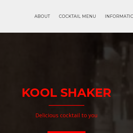
ABOUT
COCKTAIL MENU
INFORMATI
KOOL SHAKER
Delicious cocktail to you