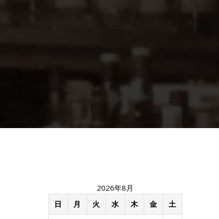
2026年8月
日
月
火
水
木
金
土