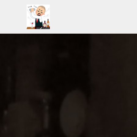
コ
ン
テ
ン
ツ
へ
ス
キ
ッ
プ