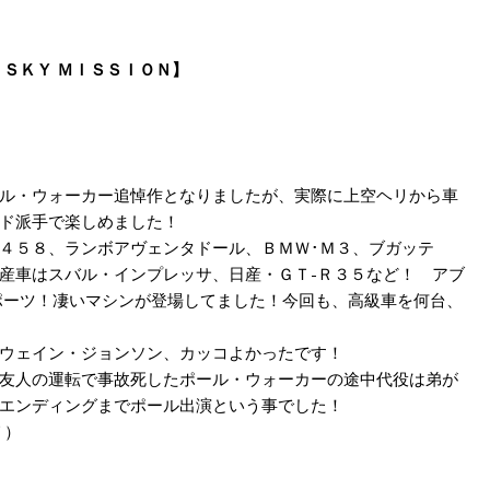
 ＳＫＹ ＭＩＳＳＩＯＮ】
ル・ウォーカー追悼作となりましたが、実際に上空ヘリから車
ド派手で楽しめました！
４５８、ランボアヴェンタドール、ＢＭＷ･Ｍ３、ブガッテ
産車はスバル・インプレッサ、日産・ＧＴ-Ｒ３５など！ アブ
ポーツ！凄いマシンが登場してました！今回も、高級車を何台、
ウェイン・ジョンソン、カッコよかったです！
友人の運転で事故死したポール・ウォーカーの途中代役は弟が
エンディングまでポール出演という事でした！
Ｔ）