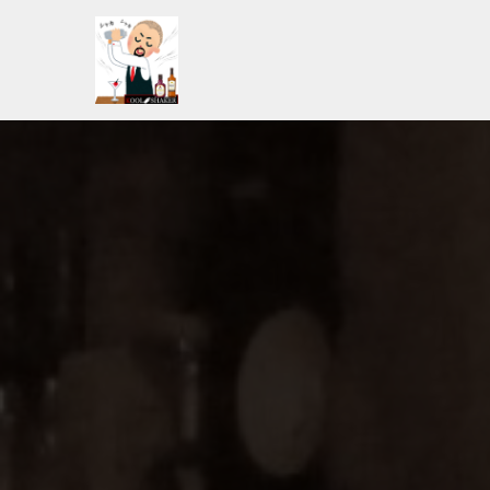
コ
ン
テ
ン
ツ
へ
ス
キ
ッ
プ