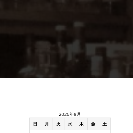
2026年8月
日
月
火
水
木
金
土