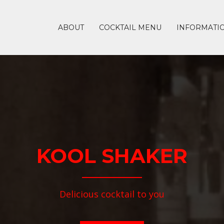
ABOUT
COCKTAIL MENU
INFORMATI
KOOL SHAKER
Delicious cocktail to you