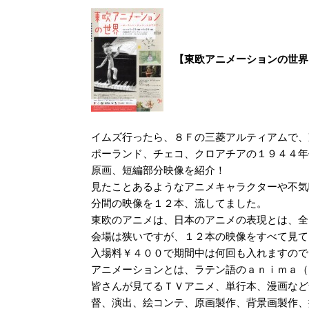
【東欧アニメーションの世界
イムズ行ったら、８Ｆの三菱アルティアムで、
ポーランド、チェコ、クロアチアの１９４４年
原画、短編部分映像を紹介！
見たことあるようなアニメキャラクターや不気
分間の映像を１２本、流してました。
東欧のアニメは、日本のアニメの表現とは、全
会場は狭いですが、１２本の映像をすべて見て
入場料￥４００で期間中は何回も入れますので
アニメーションとは、ラテン語のａｎｉｍａ（
皆さんが見てるＴＶアニメ、単行本、漫画など
督、演出、絵コンテ、原画製作、背景画製作、