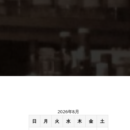
2026年8月
日
月
火
水
木
金
土