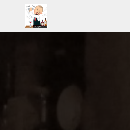
コ
ン
テ
ン
ツ
へ
ス
キ
ッ
プ