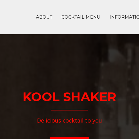
ABOUT
COCKTAIL MENU
INFORMATI
KOOL SHAKER
Delicious cocktail to you