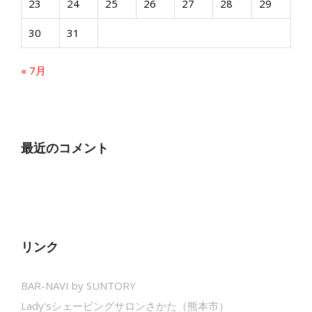
23
24
25
26
27
28
29
30
31
« 7月
最近のコメント
リンク
BAR-NAVI by SUNTORY
Lady'sシェービングサロンさかた（熊本市）