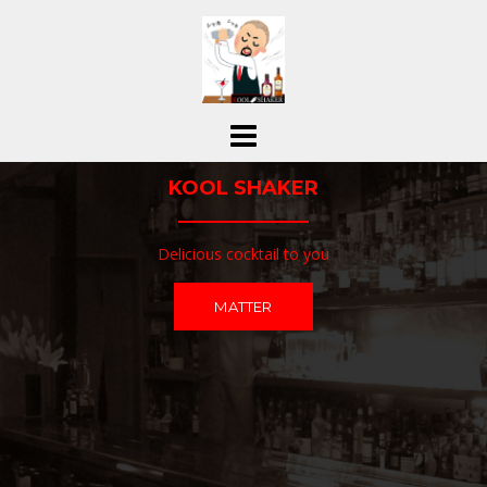
コ
ン
テ
ン
ツ
へ
ス
KOOL SHAKER
キ
ッ
プ
Delicious cocktail to you
MATTER