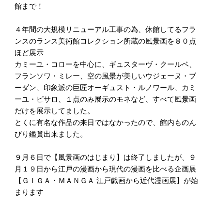
館まで！
４年間の大規模リニューアル工事の為、休館してるフラ
ンスのランス美術館コレクション所蔵の風景画を８０点
ほど展示
カミーユ・コローを中心に、ギュスターヴ・クールベ、
フランソワ・ミレー、空の風景が美しいウジェーヌ・ブ
ーダン、印象派の巨匠オーギュスト・ルノワール、カミ
ーユ・ピサロ、１点のみ展示のモネなど、すべて風景画
だけを展示してました。
とくに有名な作品の来日ではなかったので、館内ものん
びり鑑賞出来ました。
９月６日で【風景画のはじまり】は終了しましたが、９
月１９日から江戸の漫画から現代の漫画を比べる企画展
【ＧＩＧＡ・ＭＡＮＧＡ 江戸戯画から近代漫画展】が始
まります