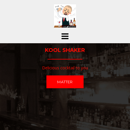
コ
ン
テ
ン
ツ
へ
ス
KOOL SHAKER
キ
ッ
プ
Delicious cocktail to you
MATTER