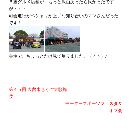
Ｂ級グルメ店舗が、もっと沢山あったら良かったです
が・・・
司会進行がベシャリが上手な知り合いのママさんだった
です！
会場で、ちょっとだけ見て帰りました。（＾＾）/
投
第４５回 久留米ちくご大歌舞
稿
伎
ナ
モータースポーツフェスタ＆
ビ
オフ会
ゲ
ー
シ