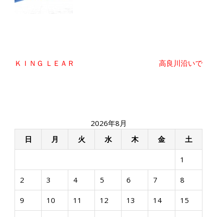
投
ＫＩＮＧ ＬＥＡＲ
高良川沿いで
稿
ナ
ビ
ゲ
ー
2026年8月
シ
ョ
日
月
火
水
木
金
土
ン
1
2
3
4
5
6
7
8
9
10
11
12
13
14
15