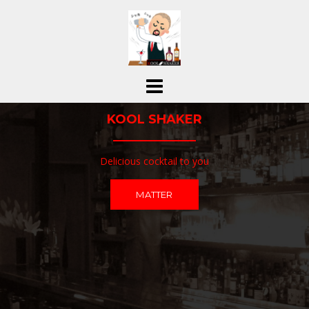
コ
ン
テ
ン
ツ
へ
ス
KOOL SHAKER
キ
ッ
プ
Delicious cocktail to you
MATTER