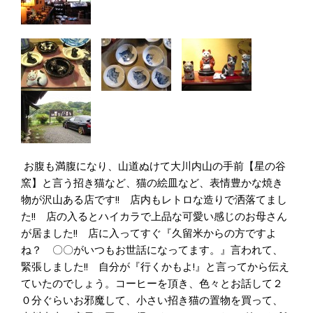
お腹も満腹になり、山道ぬけて大川内山の手前【星の谷
窯】と言う招き猫など、猫の絵皿など、表情豊かな焼き
物が沢山ある店です!! 店内もレトロな造りで洒落てまし
た!! 店の入るとハイカラで上品な可愛い感じのお母さん
が居ました!! 店に入ってすぐ『久留米からの方ですよ
ね？ 〇〇がいつもお世話になってます。』言われて、
緊張しました!! 自分が『行くかもよ!』と言ってから伝え
ていたのでしょう。コーヒーを頂き、色々とお話して２
０分ぐらいお邪魔して、小さい招き猫の置物を買って、