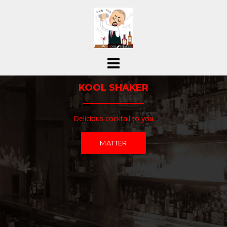
コ
ン
テ
ン
ツ
へ
ス
KOOL SHAKER
キ
ッ
プ
Delicious cocktail to you
MATTER