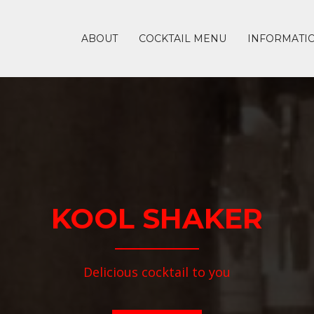
ABOUT
COCKTAIL MENU
INFORMATI
KOOL SHAKER
Delicious cocktail to you