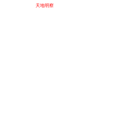
投
天地明察
稿
ナ
ビ
ゲ
ー
シ
ョ
ン