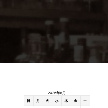
2026年8月
日
月
火
水
木
金
土