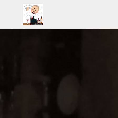
コ
ン
テ
ン
ツ
へ
ス
キ
ッ
プ