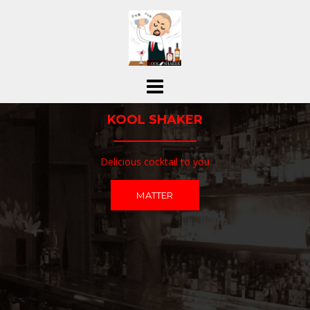
コ
ン
テ
ン
ツ
へ
ス
KOOL SHAKER
キ
ッ
プ
Delicious cocktail to you
MATTER