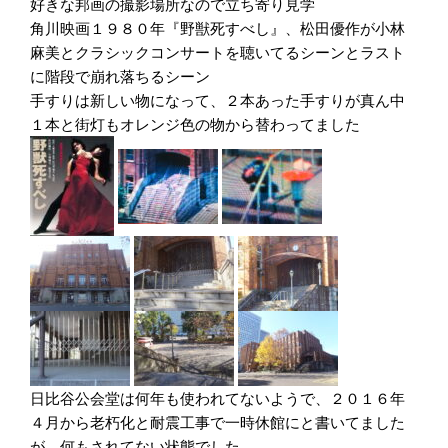
好きな邦画の撮影場所なので立ち寄り見学
角川映画１９８０年『野獣死すべし』、松田優作が小林
麻美とクラシックコンサートを聴いてるシーンとラスト
に階段で崩れ落ちるシーン
手すりは新しい物になって、２本あった手すりが真ん中
１本と街灯もオレンジ色の物から替わってました
日比谷公会堂は何年も使われてないようで、２０１６年
４月から老朽化と耐震工事で一時休館にと書いてました
が、何もされてない状態でした