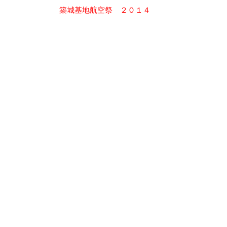
投
築城基地航空祭 ２０１４
稿
ナ
ビ
ゲ
ー
シ
ョ
ン