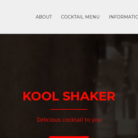
ABOUT
COCKTAIL MENU
INFORMATI
KOOL SHAKER
Delicious cocktail to you