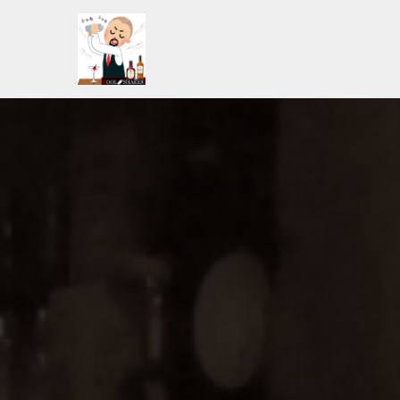
コ
ン
テ
ン
ツ
へ
ス
キ
ッ
プ