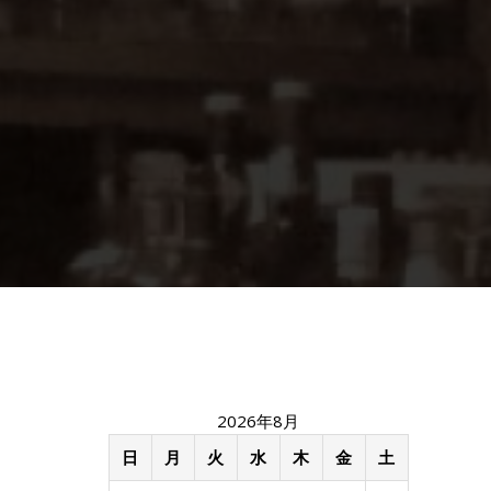
2026年8月
日
月
火
水
木
金
土