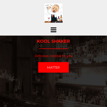
コ
ン
テ
ン
ツ
へ
ス
KOOL SHAKER
キ
ッ
プ
Delicious cocktail to you
MATTER