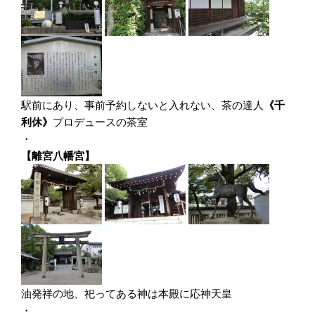
駅前にあり、事前予約しないと入れない、茶の達人
《千
利休》
プロデュースの茶室
・
【離宮八幡宮】
油発祥の地、祀ってある神は本殿に応神天皇
・