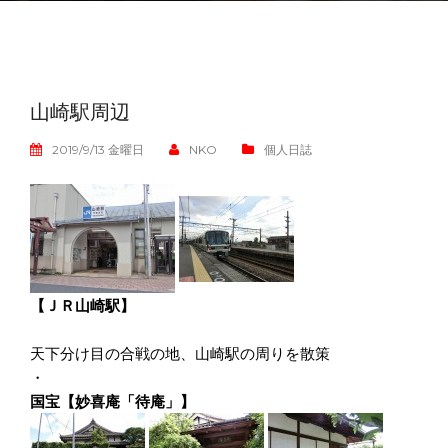
山崎駅周辺
2019/9/13 金曜日
NKO
個人日誌
【ＪＲ山崎駅】
天下分け目の合戦の地、山崎駅の周りを散策
・
国宝【妙喜庵「待庵」】