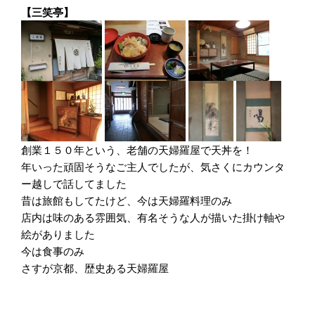
【三笑亭】
創業１５０年という、老舗の天婦羅屋で天丼を！
年いった頑固そうなご主人でしたが、気さくにカウンタ
ー越しで話してました
昔は旅館もしてたけど、今は天婦羅料理のみ
店内は味のある雰囲気、有名そうな人が描いた掛け軸や
絵がありました
今は食事のみ
さすが京都、歴史ある天婦羅屋