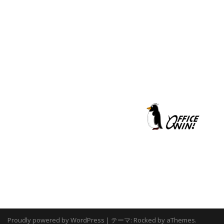
Proudly powered by WordPress
|
テーマ:
Rocked
by aThemes.