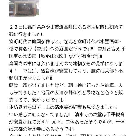
２３日に福岡県みやま市瀬高町にある本坊庭園に初めて
観に行きました!!
室町時代に庭園が作られ、なんと室町時代の水墨画家・
僧で有名な【雪舟】作の庭園だそうです!! 雪舟と言えば
国宝の水墨画【秋冬山水図】などが有名です!!
庭園内の中には入れませんので建物からの見学になりま
す！ 中には、観音様が安置しており、脇侍に天部と不
動明王がおりました!!
朝は、霧が出てましたけど、朝一番に行ったら結構、人
も来てました！地元の人達が野菜など果物など色々と販
売してて、安かったですよ!!
本坊庭園を出て、上の清水寺の紅葉も見てきました！
いい感じに紅くなってました!! 清水寺の本堂は千手観音
が安置されてます!! 元々、二体あったそうですが、一体
は京都の清水寺にあるそうです!