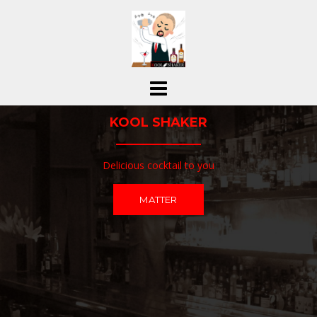
コ
ン
テ
ン
ツ
へ
ス
KOOL SHAKER
キ
ッ
プ
Delicious cocktail to you
MATTER