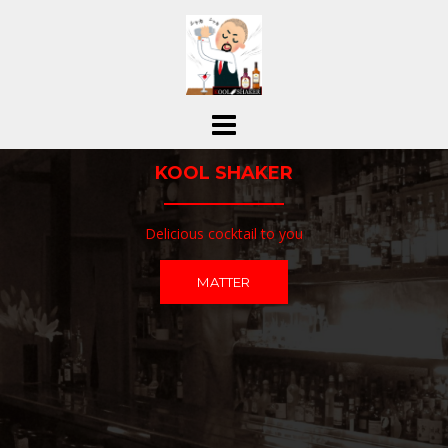
コ
ン
テ
ン
ツ
へ
ス
KOOL SHAKER
キ
ッ
プ
Delicious cocktail to you
MATTER