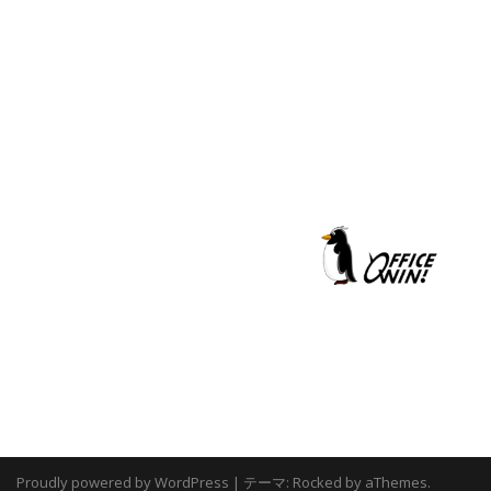
Proudly powered by WordPress
|
テーマ:
Rocked
by aThemes.