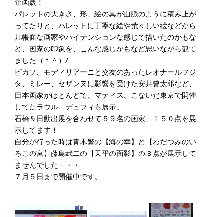
企画展！
パレットの大きさ、形、絵の具が山脈のように積み上が
ってたりと、パレットに丁寧な絵や荒々しい絵などから
几帳面な画家やハイテンションな感じで描いたのかもな
ど、画家の印象を、こんな感じかもなど思いながら観て
ました（＾＾）/
ピカソ、モディリアーニと交友のあったレオナールフジ
タ、ミレー、セザンヌに影響を受けた安井曾太郎など、
日本画家がほとんどで、マティス、こないだ東京で開催
してたラウル・デュフィも展示。
石橋＆日動出展を合わせて５９名の画家、１５０点を展
示してます！
自分が行った時は青木繁の【海の幸】と【わだつみのい
ろこの宮】藤島武二の【天平の面影】の３点が展示して
ませんでした・・・
７月５日まで開催中です。