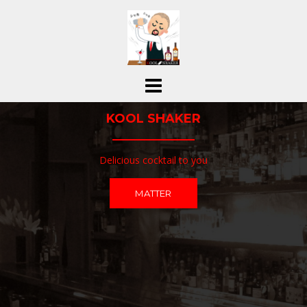
コ
ン
テ
ン
ツ
へ
ス
KOOL SHAKER
キ
ッ
プ
Delicious cocktail to you
MATTER