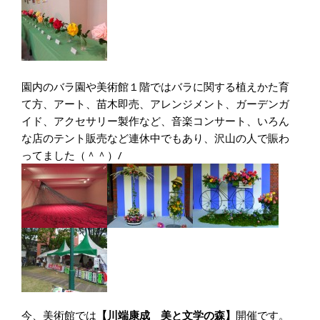
園内のバラ園や美術館１階ではバラに関する植えかた育
て方、アート、苗木即売、アレンジメント、ガーデンガ
イド、アクセサリー製作など、音楽コンサート、いろん
な店のテント販売など連休中でもあり、沢山の人で賑わ
ってました（＾＾）/
今、美術館では
【川端康成 美と文学の森】
開催です。