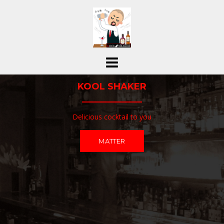
コ
ン
テ
ン
ツ
へ
ス
KOOL SHAKER
キ
ッ
プ
Delicious cocktail to you
MATTER