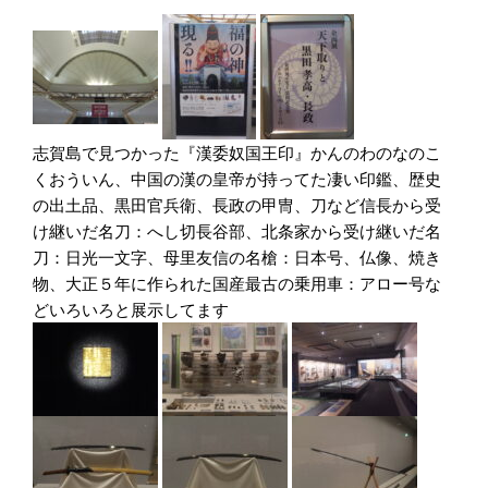
志賀島で見つかった『漢委奴国王印』かんのわのなのこ
くおういん、中国の漢の皇帝が持ってた凄い印鑑、歴史
の出土品、黒田官兵衛、長政の甲冑、刀など信長から受
け継いだ名刀：へし切長谷部、北条家から受け継いだ名
刀：日光一文字、母里友信の名槍：日本号、仏像、焼き
物、大正５年に作られた国産最古の乗用車：アロー号な
どいろいろと展示してます