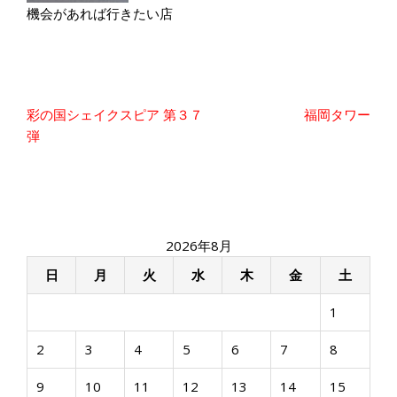
機会があれば行きたい店
投
彩の国シェイクスピア 第３７
福岡タワー
稿
弾
ナ
ビ
ゲ
ー
シ
2026年8月
ョ
ン
日
月
火
水
木
金
土
1
2
3
4
5
6
7
8
9
10
11
12
13
14
15