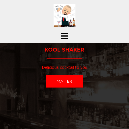
コ
ン
テ
ン
ツ
へ
ス
KOOL SHAKER
キ
ッ
プ
Delicious cocktail to you
MATTER