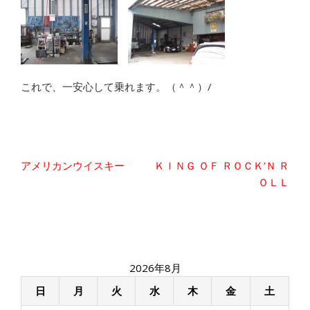
これで、一安心して乗れます。（＾＾）/
投
アメリカンウイスキー
ＫＩＮＧ ＯＦ ＲＯＣＫ’Ｎ Ｒ
稿
ＯＬＬ
ナ
ビ
ゲ
ー
シ
2026年8月
ョ
ン
日
月
火
水
木
金
土