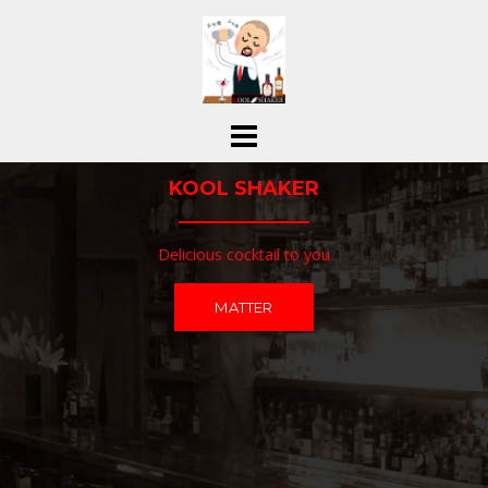
コ
ン
テ
ン
ツ
へ
ス
KOOL SHAKER
キ
ッ
プ
Delicious cocktail to you
MATTER