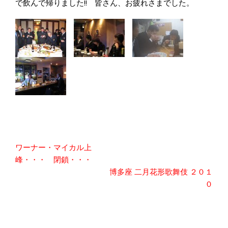
で飲んで帰りました!! 皆さん、お疲れさまでした。
投
ワーナー・マイカル上
稿
峰・・・ 閉鎖・・・
ナ
博多座 二月花形歌舞伎 ２０１
ビ
０
ゲ
ー
シ
ョ