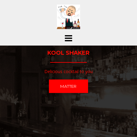
コ
ン
テ
ン
ツ
へ
ス
KOOL SHAKER
キ
ッ
プ
Delicious cocktail to you
MATTER