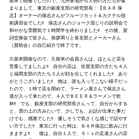
留米で開催でしたので、九州各地から大勢の方たちが集
まりまして、東京の銀座支部の研究部長：【ＢＡＲ 保
志】オーナーの保志さんがフルーツカット＆カクテル技
術講習会でした!! 保志さんのジョーク混じりの説明会で
和やかな雰囲気で１時間半を終わりました!! その後、賀
詞交換会で皆さん、挨拶周りと各支部とメーカーさん
（賛助会）の自己紹介で終了です。
久留米開催なので、久留米の会員さんは、ほとんど店を
営業してましたよ!! 自分の店は、佐賀支部の方たち４人
と福岡支部の方たち３人が顔を出してくれました!! あり
がとうございました!! 他は、誰も入ってこない様子だっ
たので、１時で店を閉めて、ラーメン屋さんで保志さん
達が入って来たので、４人でＢＥＥＲ＆ラーメンで乾
杯!! でも、銀座支部の研究部長さんって、自分からする
と、雲の上の方みたいで、少しでも、お話が出来た事だ
けでも、感激でした!! 優しそうで気さくな感じで話やす
い方でした!! 東京に行った時は、ＢＡＲ保志に飲みに行
きますよ!! 後は、自分１人で、Ｓｉｘの足達さんの店