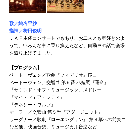
歌／純名里沙
指揮／梅田俊明
ＪＡＦ主催コンサートでもあり、お二人とも車好きのよ
うで、いろんな車に乗り換えたなど、自動車の話で会場
を盛り上げてました。
【プログラム】
ベートーヴェン／歌劇『フィデリオ』序曲
ベートーヴェン／交響曲 第５番 ハ短調『運命』
『サウンド・オブ・ミュージック』メドレー
『マイ・フェア・レディ』
『テネシー・ワルツ』
マーラー／交響曲 第５番『アダージェット』
ワーグナー／歌劇『ローエングリン』 第３幕への前奏曲
など他、映画音楽、ミュージカル音楽など