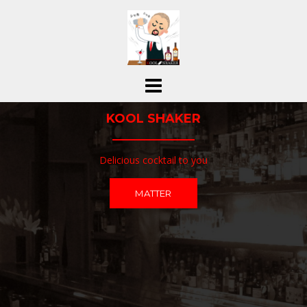
コ
ン
テ
ン
ツ
へ
ス
KOOL SHAKER
キ
ッ
プ
Delicious cocktail to you
MATTER