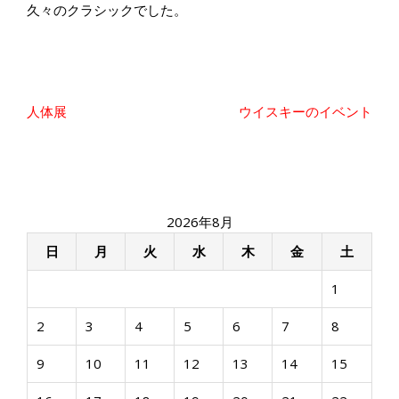
久々のクラシックでした。
投
人体展
ウイスキーのイベント
稿
ナ
ビ
ゲ
ー
2026年8月
シ
ョ
日
月
火
水
木
金
土
ン
1
2
3
4
5
6
7
8
9
10
11
12
13
14
15