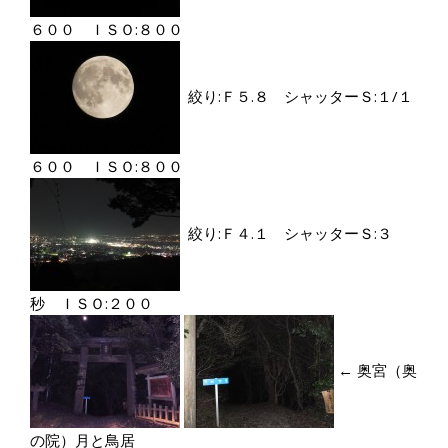
６００ ＩＳＯ:８００
絞り:Ｆ５.８ シャッターＳ:１/１
６００ ＩＳＯ:８００
絞り:Ｆ４.１ シャッターＳ:３
秒 ＩＳＯ:２００
← 奥宮（奥
の院）月と鳥居