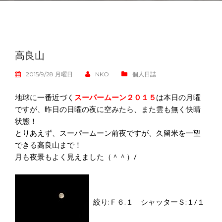
高良山
2015/9/28 月曜日
NKO
個人日誌
地球に一番近づく
スーパームーン２０１５
は本日の月曜
ですが、昨日の日曜の夜に空みたら、また雲も無く快晴
状態！
とりあえず、スーパームーン前夜ですが、久留米を一望
できる高良山まで！
月も夜景もよく見えました（＾＾）/
絞り:Ｆ６.１ シャッターＳ:１/１