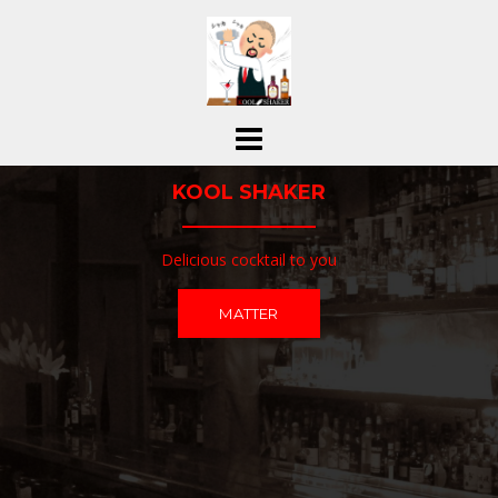
コ
ン
テ
ン
ツ
へ
ス
KOOL SHAKER
キ
ッ
プ
Delicious cocktail to you
MATTER