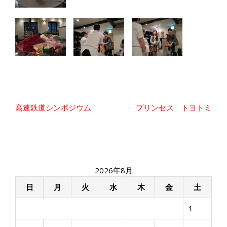
投
高速鉄道シンポジウム
プリンセス トヨトミ
稿
ナ
ビ
ゲ
ー
2026年8月
シ
ョ
日
月
火
水
木
金
土
ン
1