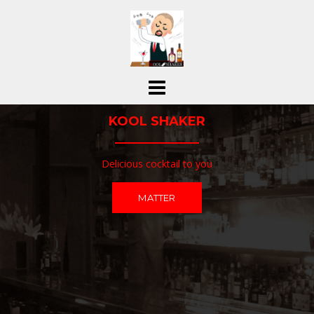
コ
ン
テ
ン
ツ
へ
ス
KOOL SHAKER
キ
ッ
プ
Delicious cocktail to you
MATTER