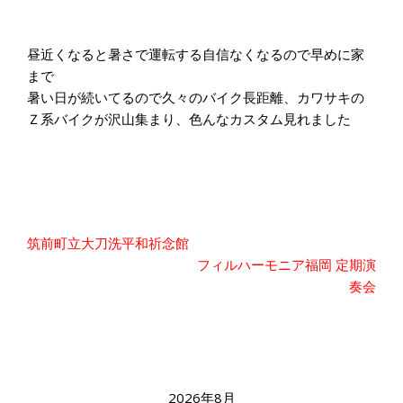
昼近くなると暑さで運転する自信なくなるので早めに家
まで
暑い日が続いてるので久々のバイク長距離、カワサキの
Ｚ系バイクが沢山集まり、色んなカスタム見れました
投
筑前町立大刀洗平和祈念館
稿
フィルハーモニア福岡 定期演
ナ
奏会
ビ
ゲ
ー
シ
ョ
ン
2026年8月