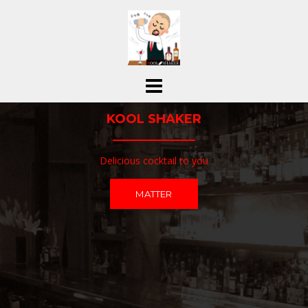
コ
ン
テ
ン
ツ
へ
ス
KOOL SHAKER
キ
ッ
プ
Delicious cocktail to you
MATTER