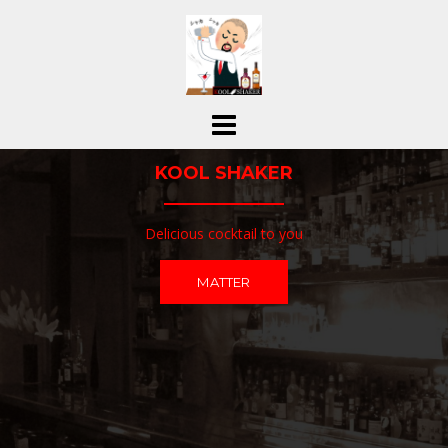
コ
ン
テ
ン
ツ
へ
ス
KOOL SHAKER
キ
ッ
プ
Delicious cocktail to you
MATTER