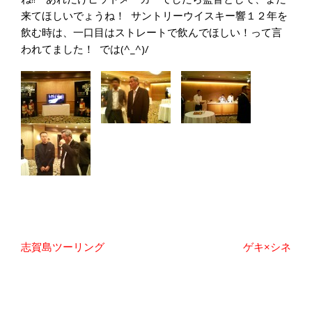
来てほしいでょうね！ サントリーウイスキー響１２年を
飲む時は、一口目はストレートで飲んでほしい！って言
われてました！ では(^_^)/
投
志賀島ツーリング
ゲキ×シネ
稿
ナ
ビ
ゲ