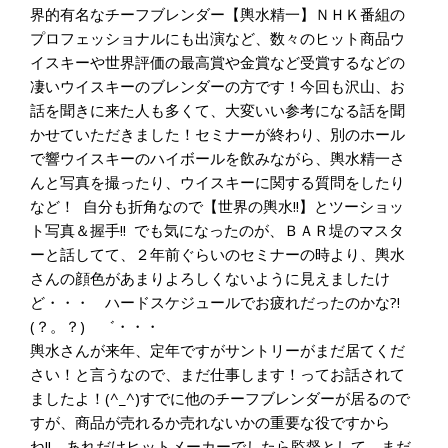
界的有名なチーフブレンダー【輿水精一】ＮＨＫ番組の
プロフェッショナルにも出演など、数々のヒット商品ウ
イスキーや世界評価の最高賞や金賞など受賞するなどの
凄いウイスキーのブレンダーの方です！今回も沢山、お
話を聞きに来た人も多くて、大変いい参考になる話を聞
かせていただきました！セミナーが終わり、別のホール
で響ウイスキーのハイボールを飲みながら、輿水精一さ
んと写真を撮ったり、ウイスキーに関する質問をしたり
など！ 自分も折角なので【世界の輿水!!】とツーショッ
ト写真＆握手!! でも気になったのが、ＢＡＲ堤のマスタ
ーと話してて、２年前ぐらいのセミナーの時より、輿水
さんの顔色があまりよろしくないように見えましたけ
ど・・・ ハードスケジュールでお疲れだったのかな?!
(？。？)ゞ゛・・・
輿水さんが来年、定年ですがサントリーがまだ居てくだ
さい！と言うなので、まだ仕事します！ってお話されて
ましたよ！(^_^)すでに他のチーフブレンダーが居るので
すが、商品が売れるか売れないかの重要な役ですから
ね!! あれだけヒットメーカーでしたら監督として、まだ