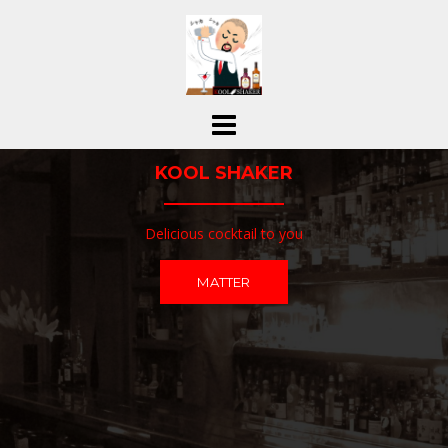
コ
ン
テ
ン
ツ
へ
ス
KOOL SHAKER
キ
ッ
プ
Delicious cocktail to you
MATTER