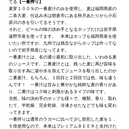
てる
【一番搾り】
麦芽１００％の一番麦汁のみを使用し、麦は福岡県産の
二条大麦、仕込み水は朝倉市にある秋月あたりから小石
原川の水を引いてるそうです。
それと、ビールの味の決め手となるホップだけは岩手県
遠野市産を使ってます。 本来はホップも福岡県産を使
いたい所ですが、九州では残念ながらホップは作ってな
いので岩手県産になってます。
一番麦汁とは、名の通り最初に取り出した、いわゆる麦
のジュースです。二番麦汁とは、残った麦に再び旨味を
取り出す為に湯や水を加えてジュースを取り出したのが
二番麦汁。もちろん、１回目と２回目では色、味も違う
んです！ 一番汁は甘みと爽やかな純粋な麦の香りがあ
り、二番汁はコク味と刺激があるタイプの味です。
当然、味の決め手のホップも様々で、種類、香り、取れ
たて、半乾燥、完全乾燥、冷凍させたなどでも味も変わ
ってきます。
一番搾りは通常のラガーに比べて少し焙煎した麦を１．
５倍使用なので、本来はプレミアムＢＥＥＲと名付けた