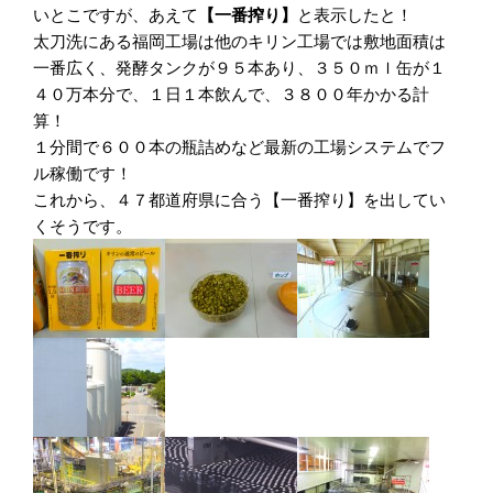
いとこですが、あえて
【一番搾り】
と表示したと！
太刀洗にある福岡工場は他のキリン工場では敷地面積は
一番広く、発酵タンクが９５本あり、３５０ｍｌ缶が１
４０万本分で、１日１本飲んで、３８００年かかる計
算！
１分間で６００本の瓶詰めなど最新の工場システムでフ
ル稼働です！
これから、４７都道府県に合う【一番搾り】を出してい
くそうです。