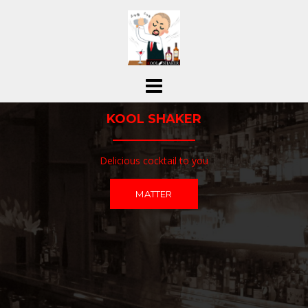
コ
ン
テ
ン
ツ
へ
ス
KOOL SHAKER
キ
ッ
プ
Delicious cocktail to you
MATTER