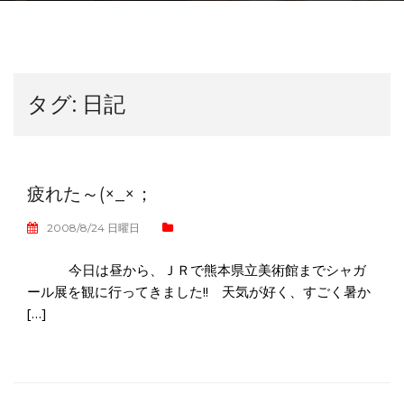
タグ:
日記
疲れた～(×_×；
2008/8/24 日曜日
今日は昼から、ＪＲで熊本県立美術館までシャガ
ール展を観に行ってきました!! 天気が好く、すごく暑か
[…]