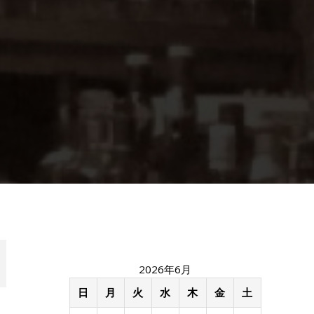
2026年6月
日
月
火
水
木
金
土