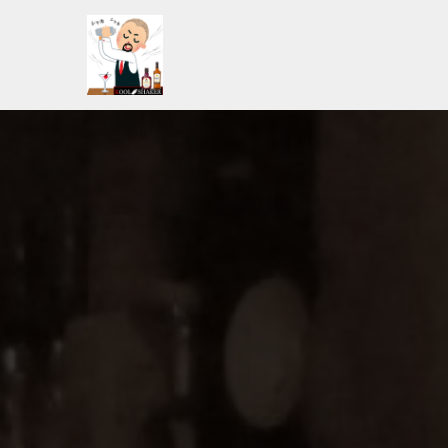
コ
ン
テ
ン
ツ
へ
ス
キ
ッ
プ