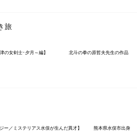
き旅
島津の女剣士･夕月～編】 北斗の拳の原哲夫先生の作品
タジー／ミステリアス水俣が生んだ異才】 熊本県水俣市出身