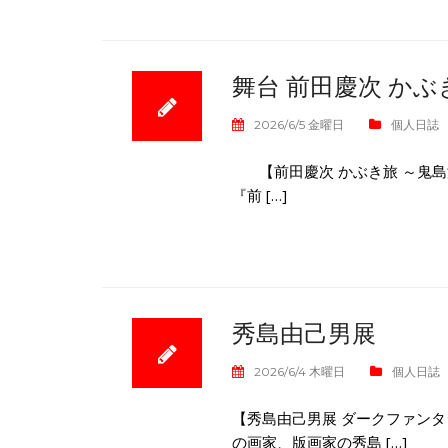
舞台 前田慶次 かぶ
2026/6/5 金曜日
個人日誌
【前田慶次 かぶき旅 ～鬼
『前 […]
秀島由己男展
2026/6/4 木曜日
個人日誌
【秀島由己男展 ダークファン
の画家、版画家の秀島 […]