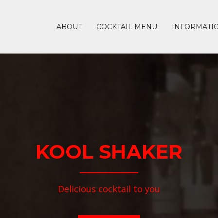
ABOUT
COCKTAIL MENU
INFORMATI
KOOL SHAKER
Delicious cocktail to you