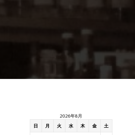
2026年8月
日
月
火
水
木
金
土