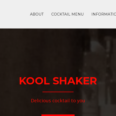
ABOUT
COCKTAIL MENU
INFORMATI
KOOL SHAKER
Delicious cocktail to you