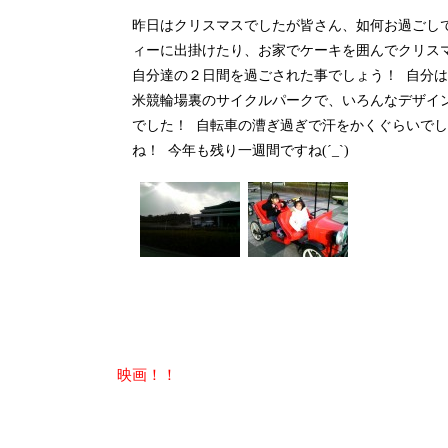
昨日はクリスマスでしたが皆さん、如何お過ごし
ィーに出掛けたり、お家でケーキを囲んでクリス
自分達の２日間を過ごされた事でしょう！
自分は
米競輪場裏のサイクルパークで、いろんなデザイ
でした！
自転車の漕ぎ過ぎで汗をかくぐらいでし
ね！
今年も残り一週間ですね(´_`)
投
映画！！
稿