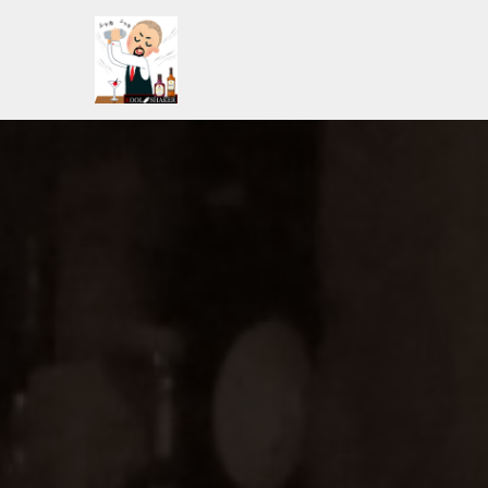
コ
ン
テ
ン
ツ
へ
ス
キ
ッ
プ