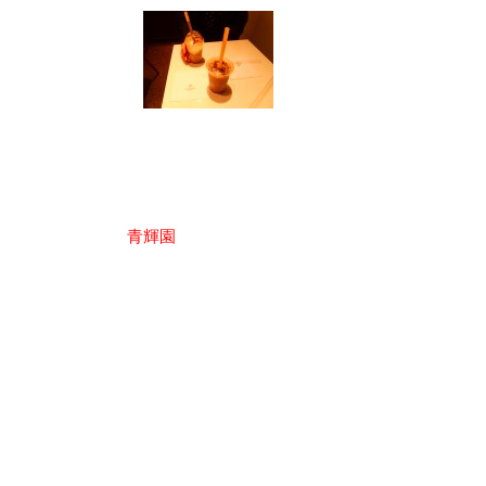
投
青輝園
稿
ナ
ビ
ゲ
ー