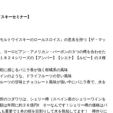
イスキーセミナー】
モルトウイスキーのロールスロイス』の意名を持つ【ザ・マッ
、ヨーロピアン・アメリカン・バーボンの３つの樽を合わせた
１８２４シリーズの【アンバー】【シエナ】【ルビー】の３種
初に感じるバニラ香が強く柑橘系の風味
インのような、ドライフルーツの甘い風味
ルーツの甘味とチョコレート風味が強い中にバニラ香で、水を
所のコダワリは、シェリー樽（スペイン産のシェリーワインを
額は年間に約２６億円!! そーなんです！シェリー樽の価格はバ
職人も重要で１本の樹を目割りして木を熟知してます！ 樽作りに