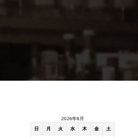
2026年8月
日
月
火
水
木
金
土