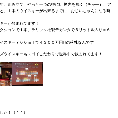
年、組み立て、
やっと
一つの樽に!、樽内を焼く（チャ―）、ア
と、１本のウイスキーが出来るまでに、おじいちゃんになる時
キーが飲まれてます！
クションで１本、ラリック社製デカンタで６リットル入り＝６
キー７００ｍｌで４３００万円!!!!の落札なんです!!
ズウイスキーもスゴイこだわりで世界中で飲まれてます！
した！（＾＾）