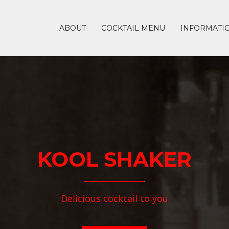
ABOUT
COCKTAIL MENU
INFORMATI
KOOL SHAKER
Delicious cocktail to you