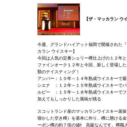
【ザ・マッカラン ウ
今週、グランドハイアット福岡で開催された『
カラン ウイスキー】
今回は人気の定番シェリー樽仕上げの１２年と
ファインオーク１２年と今回、新しく登場した
類のテイスティング！
アンバー：１０年～１４年熟成ウイスキーで最
シエナ ：１２年～１５年熟成ウイスキーでパ
ルビー ：１５年～１８年熟成ウイスキーでフ
加えてもしっかりした風味が残る
スコットランド産のマッカランウイスキー蒸留
寝かした空き樽）を基本に作り、樽に懸ける金
ーボン樽の約７倍の値!! 高級なんです。樽