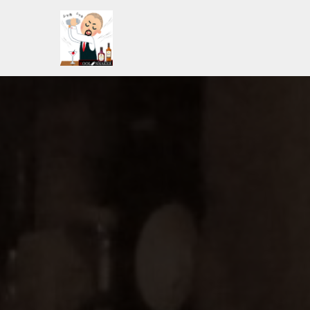
コ
ン
テ
ン
ツ
へ
ス
キ
ッ
プ