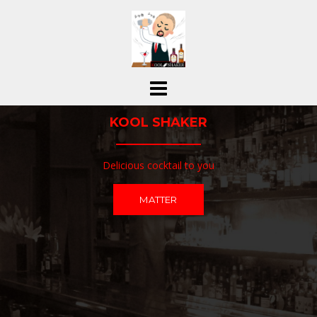
コ
ン
テ
ン
ツ
へ
ス
KOOL SHAKER
キ
ッ
プ
Delicious cocktail to you
MATTER