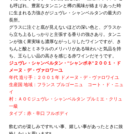
も呼ばれ、豊富なタンニンと樽の風味が絡まりあった時
に生まれる力強さがジュヴレ・シャンベルタンの最大の
長所。
グラスに注ぐと底が見えないほどの深い色と、グラスか
ら立ち上るしっかりと主張する香りの強さあり。タンニ
ンが強く果実味も濃厚ながっしりしたワインですが、き
ちんと酸とミネラルのメリハリがある味わいと気品を持
ち、王らしい品の高さを感じる赤ワインだそうです。
ジュヴレ・シャンベルタン・“シャンポネ”２００１・ド
メーヌ・デ・ヴァロワーユ
年代 造り手：２００１年 ドメーヌ・デ・ヴァロワイユ
生産国 地域：フランス ブルゴーニュ コート・ド・ニュ
イ
村：ＡＯＣジュヴレ・シャンベルタン プルミエ・クリュ
一級
タイプ：赤・辛口 フルボディ
飲むのが楽しみです!!いい事、嬉しい事があったときに抜
栓したいと思います!!