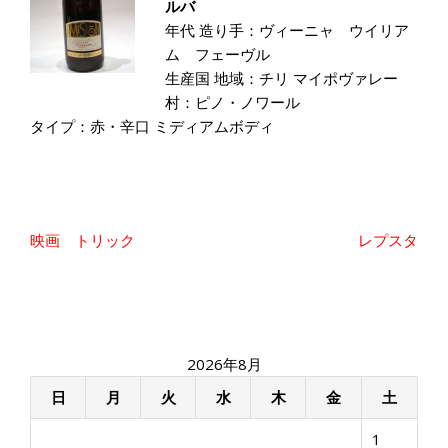
ルバ
年代 造り手：ヴィーニャ ウイリア
ム フェーヴル
生産国 地域：チリ マイポヴァレー
村：ピノ・ノワール
タイプ：赤・辛口 ミディアムボディ
投
映画 トリック
レプスタ
稿
ナ
ビ
ゲ
ー
2026年8月
シ
ョ
日
月
火
水
木
金
土
ン
1