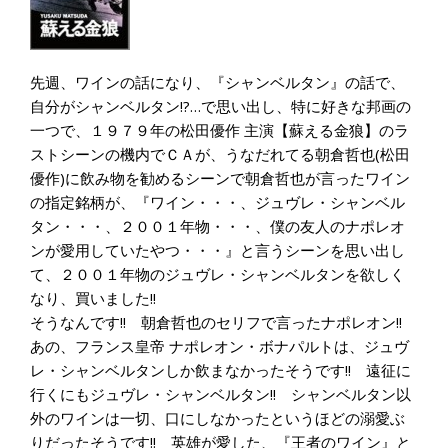
先週、ワインの話になり、『シャンベルタン』の話で、
自分がシャンベルタン!?…で思い出し、特に好きな邦画の
一つで、１９７９年の松田優作 主演【蘇える金狼】のラ
ストシーンの機内でＣＡが、うなだれてる朝倉哲也(松田
優作)に飲み物を勧めるシーンで朝倉哲也が言ったワイン
の指定銘柄が、『ワイン・・・、ジュヴレ・シャンベル
タン・・・、２００１年物・・・、僕の友人のナポレオ
ンが愛用していたやつ・・・』と言うシーンを思い出し
て、２００１年物のジュヴレ・シャンベルタンを欲しく
なり、買いました!!
そうなんです!! 朝倉哲也のセリフで言ったナポレオン!!
あの、フランス皇帝 ナポレオン・ボナパルトは、ジュヴ
レ・シャンベルタンしか飲まなかったそうです!! 遠征に
行くにもジュヴレ・シャンベルタン!! シャンベルタン以
外のワインは一切、口にしなかったというほどの溺愛ぶ
りだったそうです!! 英雄が愛した、『王者のワイン』と