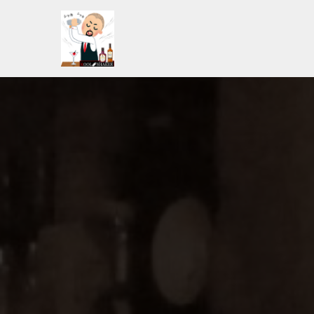
コ
ン
テ
ン
ツ
へ
ス
キ
ッ
プ