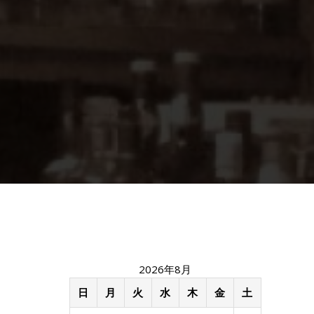
2026年8月
日
月
火
水
木
金
土