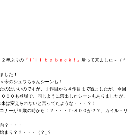
１２年ぶりの
『Ｉ’ｌｌ ｂｅ ｂａｃｋ！』
帰って来ました～（＾
ました！
ｓ今のシュワちゃんシーンも！
たのはいいのですが、１作目から４作目まで観ましたが、今回
１０００も登場で、同じように演出したシーンもありましたが、
未来は変えられないと言ってたような・・・？！
コナーが９歳の時から！？・・・Ｔ‐８００が？？、カイル・リ
向？・・・
始まり？？・・・（？_？ゞ