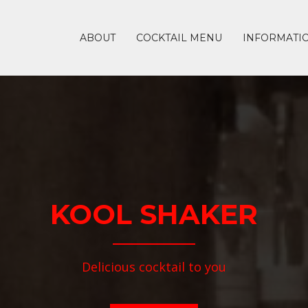
ABOUT
COCKTAIL MENU
INFORMATI
KOOL SHAKER
Delicious cocktail to you