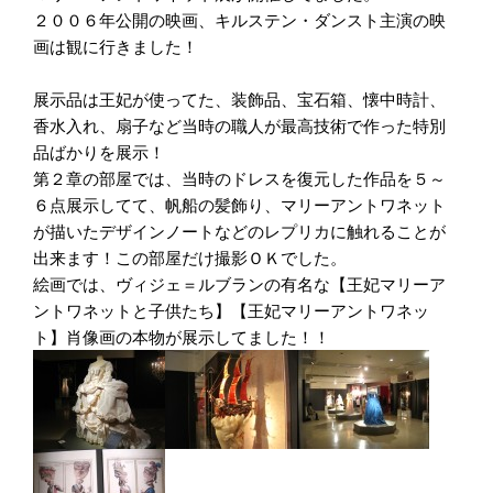
２００６年公開の映画、キルステン・ダンスト主演の映
画は観に行きました！
展示品は王妃が使ってた、装飾品、宝石箱、懐中時計、
香水入れ、扇子など当時の職人が最高技術で作った特別
品ばかりを展示！
第２章の部屋では、当時のドレスを復元した作品を５～
６点展示してて、帆船の髪飾り、マリーアントワネット
が描いたデザインノートなどのレプリカに触れることが
出来ます！この部屋だけ撮影ＯＫでした。
絵画では、ヴィジェ＝ルブランの有名な【王妃マリーア
ントワネットと子供たち】【王妃マリーアントワネッ
ト】肖像画の本物が展示してました！！