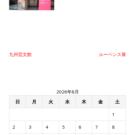
投
九州芸文館
ルーベンス展
稿
ナ
ビ
ゲ
ー
2026年8月
シ
ョ
日
月
火
水
木
金
土
ン
1
2
3
4
5
6
7
8