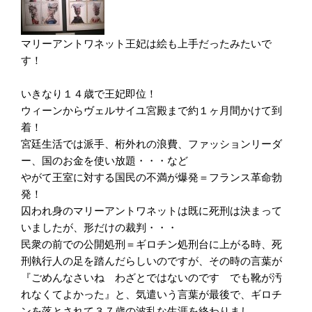
マリーアントワネット王妃は絵も上手だったみたいで
す！
いきなり１４歳で王妃即位！
ウィーンからヴェルサイユ宮殿まで約１ヶ月間かけて到
着！
宮廷生活では派手、桁外れの浪費、ファッションリーダ
ー、国のお金を使い放題・・・など
やがて王室に対する国民の不満が爆発＝フランス革命勃
発！
囚われ身のマリーアントワネットは既に死刑は決まって
いましたが、形だけの裁判・・・
民衆の前での公開処刑＝ギロチン処刑台に上がる時、死
刑執行人の足を踏んだらしいのですが、その時の言葉が
『ごめんなさいね わざとではないのです でも靴が汚
れなくてよかった』と、気遣いう言葉が最後で、ギロチ
ンを落とされて３７歳の波乱な生涯を終わりまし