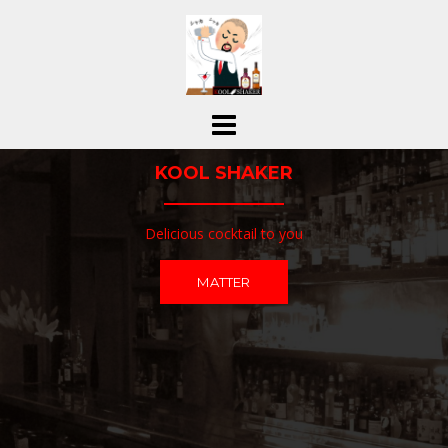
コ
ン
テ
ン
ツ
へ
ス
KOOL SHAKER
キ
ッ
プ
Delicious cocktail to you
MATTER