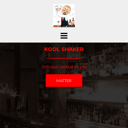
コ
ン
テ
ン
ツ
へ
ス
KOOL SHAKER
キ
ッ
プ
Delicious cocktail to you
MATTER