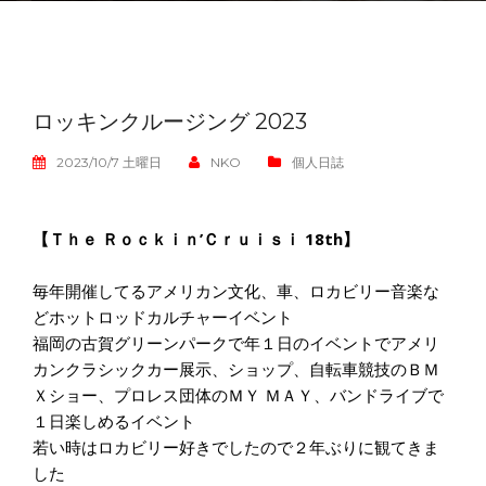
ロッキンクルージング 2023
2023/10/7 土曜日
NKO
個人日誌
【Ｔｈｅ Ｒｏｃｋｉｎ’Ｃｒｕｉｓｉ 18th】
毎年開催してるアメリカン文化、車、ロカビリー音楽な
どホットロッドカルチャーイベント
福岡の古賀グリーンパークで年１日のイベントでアメリ
カンクラシックカー展示、ショップ、自転車競技のＢＭ
Ｘショー、プロレス団体のＭＹ ＭＡＹ、バンドライブで
１日楽しめるイベント
若い時はロカビリー好きでしたので２年ぶりに観てきま
した