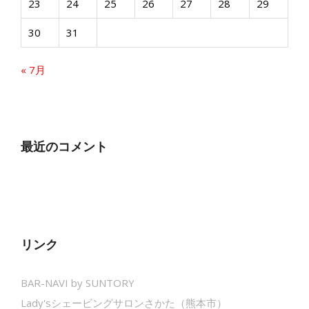
23
24
25
26
27
28
29
30
31
« 7月
最近のコメント
リンク
BAR-NAVI by SUNTORY
Lady'sシェービングサロンさかた（熊本市）