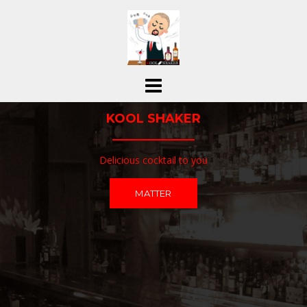
コ
ン
テ
ン
ツ
へ
ス
KOOL SHAKER
キ
ッ
プ
Delicious cocktail to you
MATTER