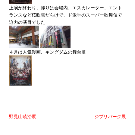
上演が終わり、帰りは会場内、エスカレーター、エント
ランスなど桜吹雪だらけで、ド派手のスーパー歌舞伎で
迫力の演目でした
４月は人気漫画、キングダムの舞台版
投
野見山暁治展
ジブリパーク展
稿
ナ