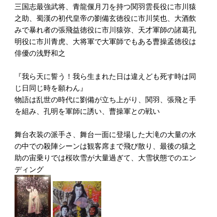
三国志最強武将、青龍偃月刀を持つ関羽雲長役に市川猿
之助、蜀漢の初代皇帝の劉備玄徳役に市川笑也、大酒飲
みで暴れ者の張飛益徳役に市川猿弥、天才軍師の諸葛孔
明役に市川青虎、大将軍で大軍師でもある曹操孟徳役は
俳優の浅野和之
『我ら天に誓う！我ら生まれた日は違えども死す時は同
じ日同じ時を願わん』
物語は乱世の時代に劉備が立ち上がり、関羽、張飛と手
を組み、孔明を軍師に誘い、曹操軍との戦い
舞台衣装の派手さ、舞台一面に登場した大滝の大量の水
の中での殺陣シーンは観客席まで飛び散り、最後の猿之
助の宙乗りでは桜吹雪が大量過ぎて、大雪状態でのエン
ディング