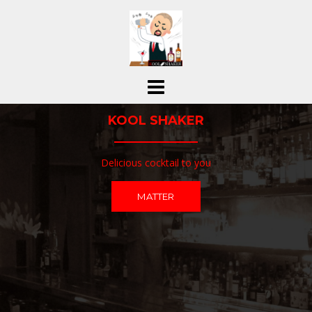
コ
ン
テ
ン
ツ
へ
ス
KOOL SHAKER
キ
ッ
プ
Delicious cocktail to you
MATTER