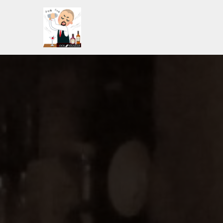
コ
ン
テ
ン
ツ
へ
ス
キ
ッ
プ