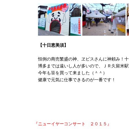
【十日恵美須】
恒例の商売繁盛の神、ヱビスさんに神頼み！十
博多までは遠いし人が多いので、ＪＲ久留米駅
今年も笹を買って来ました（＾＾）
健康で元気に仕事できるのが一番です！
投
『ニューイヤーコンサート ２０１５』