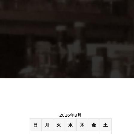
2026年8月
日
月
火
水
木
金
土