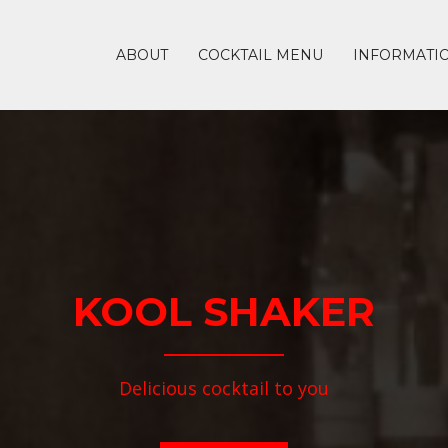
ABOUT
COCKTAIL MENU
INFORMATI
KOOL SHAKER
Delicious cocktail to you