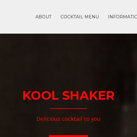
ABOUT
COCKTAIL MENU
INFORMATI
KOOL SHAKER
Delicious cocktail to you