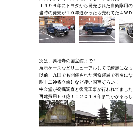
１９９６年にトヨタから発売された自衛隊用の
当時の発売が１０年遅かったら売れてた４ＷＤ
次は、興福寺の国宝館まで！
展示ケースなどリニューアルしてて綺麗になっ
以前、九国でも開催された阿修羅展で有名にな
彫十二神将立像】など凄い国宝ぞろい！
中金堂が発掘調査と復元工事が行われてました
再建費用６０億！！２０１８年までかかるらし