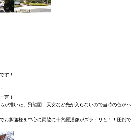
です！
！
一言！
ちが描いた、飛龍図、天女など光が入らないので当時の色がハ
でお釈迦様を中心に両脇に十六羅漢像がズラ～リと！！圧倒で