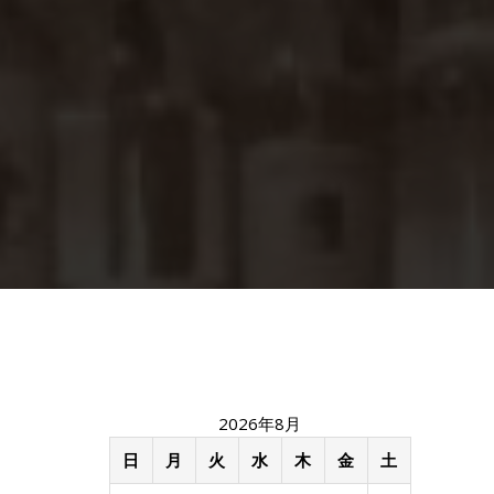
2026年8月
日
月
火
水
木
金
土