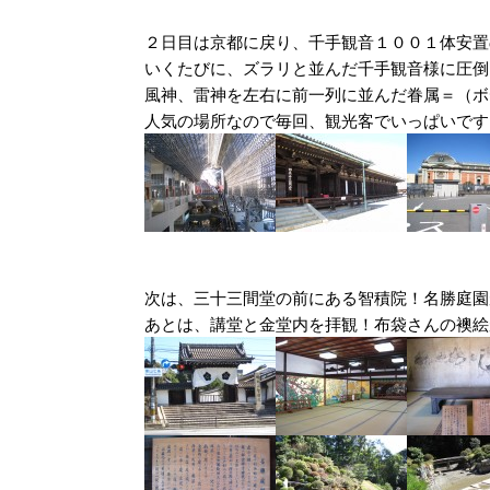
２日目は京都に戻り、千手観音１００１体安置
いくたびに、ズラリと並んだ千手観音様に圧倒
風神、雷神を左右に前一列に並んだ眷属＝（ボ
人気の場所なので毎回、観光客でいっぱいです
次は、三十三間堂の前にある智積院！名勝庭園
あとは、講堂と金堂内を拝観！布袋さんの襖絵