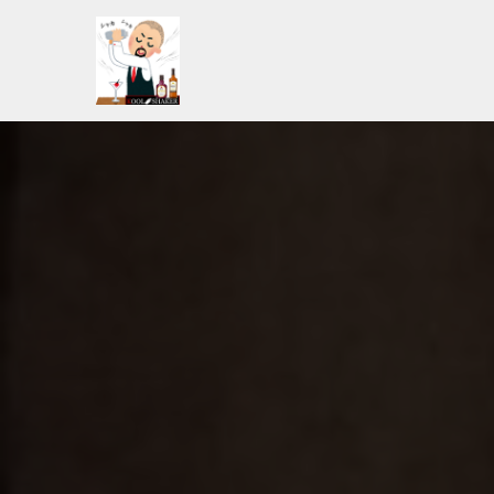
コ
ン
テ
ン
ツ
へ
ス
キ
ッ
プ