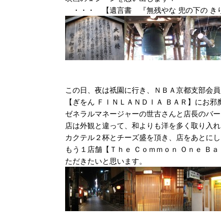
・・・ 【遺言書 『無残やな 兜の下の き
この日、夜は祇園に行き、ＮＢＡ京都支部会員
【ぎをん ＦＩＮＬＡＮＤＩＡ ＢＡＲ】にお邪
ゼネラルマネージャーの世古さんと店長のバー
店は外観と違って、和よりも洋を多く取り入れ
カクテル２杯とチーズ盛を頂き、店をあとにし
もう１店舗【Ｔｈｅ Ｃｏｍｍｏｎ Ｏｎｅ Ｂ
ただきたいと思います。