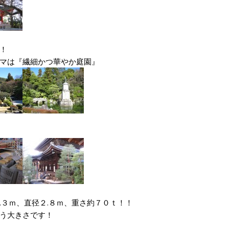
！
マは『繊細かつ華やか庭園』
.３ｍ、直径２.８ｍ、重さ約７０ｔ！！
う大きさです！