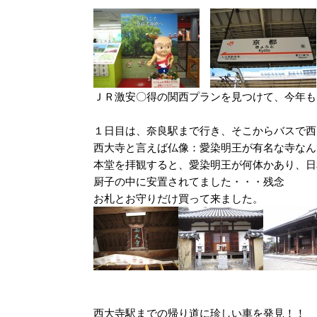
ＪＲ激安〇得の関西プランを見つけて、今年も
１日目は、奈良駅まで行き、そこからバスで西
西大寺と言えば仏像：愛染明王が有名な寺なん
本堂を拝観すると、愛染明王が何体かあり、日
厨子の中に安置されてました・・・残念
お札とお守りだけ買って来ました。
西大寺駅までの帰り道に珍しい車を発見！！