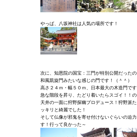
やっぱ、八坂神社は人気の場所です！
次に、知恩院の国宝：三門が特別公開だったの
和風凱旋門みたいな感じの門です！（＾＾）
高さ２４ｍ・幅５０ｍ、日本最大の木造門です
急な階段を昇り、たどり着いたらスゴイ！！の
天井の一面に狩野探幽プロデュース！狩野派た
ッキリと綺麗でした！
そして仏像が邪鬼を寄せ付けないぐらいの迫力
す！行って良かった～