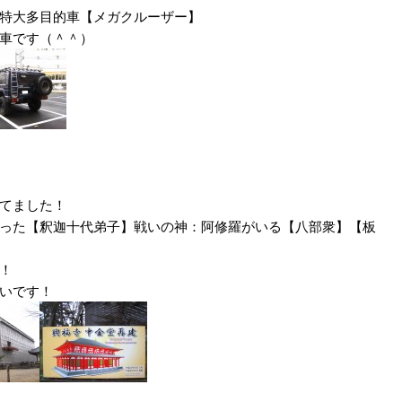
特大多目的車【メガクルーザー】
車です（＾＾）
てました！
った【釈迦十代弟子】戦いの神：阿修羅がいる【八部衆】【板
！
いです！