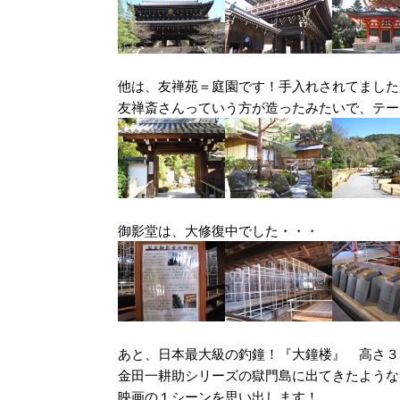
他は、友禅苑＝庭園です！手入れされてました
友禅斎さんっていう方が造ったみたいで、テー
御影堂は、大修復中でした・・・
あと、日本最大級の釣鐘！『大鐘楼』 高さ３
金田一耕助シリーズの獄門島に出てきたような
映画の１シーンを思い出します！