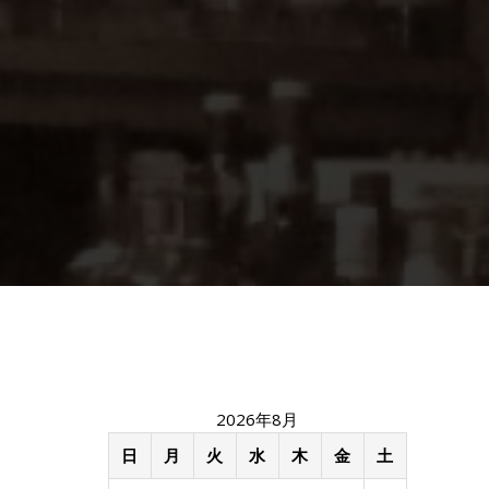
2026年8月
日
月
火
水
木
金
土