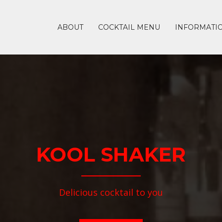
ABOUT
COCKTAIL MENU
INFORMATI
KOOL SHAKER
Delicious cocktail to you