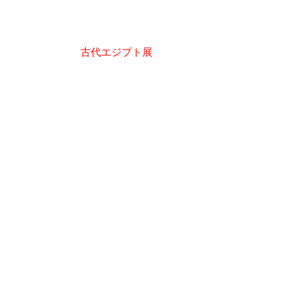
投
古代エジプト展
稿
ナ
ビ
ゲ
ー
シ
ョ
ン