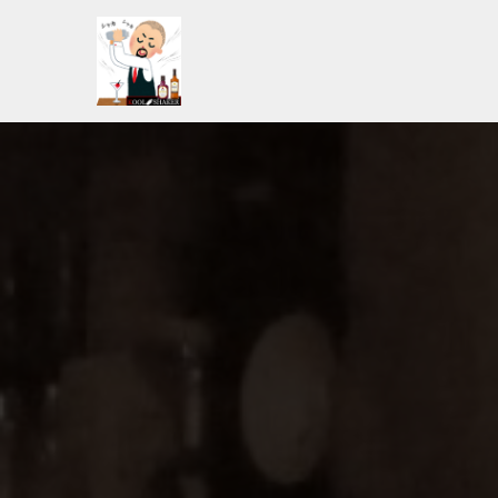
コ
ン
テ
ン
ツ
へ
ス
キ
ッ
プ