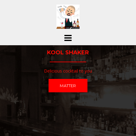
コ
ン
テ
ン
ツ
へ
ス
KOOL SHAKER
キ
ッ
プ
Delicious cocktail to you
MATTER