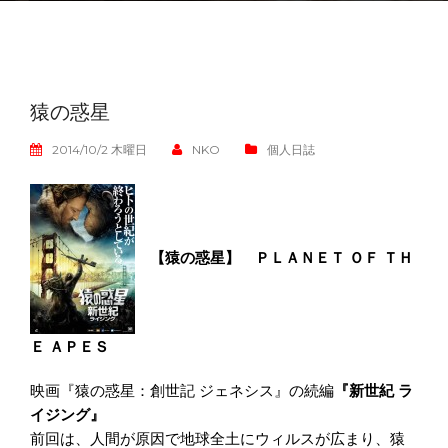
猿の惑星
2014/10/2 木曜日
NKO
個人日誌
【猿の惑星】
ＰＬＡＮＥＴ
ＯＦ ＴＨ
Ｅ ＡＰＥＳ
映画『猿の惑星：創世記 ジェネシス』の続編
『新世紀 ラ
イジング』
前回は、人間が原因で地球全土にウィルスが広まり、猿