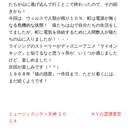
たちが山に逃げ込んで行くとこで終わったので、その続
きから！
今回は、ウィルスで人類が残り１０％、町は電源が無く
なる危機的な状態！ 猿たちは山で自分たちの生活をし
てましたが、町に電気を供給するために人間数人が猿た
ちの山に入りましたが！・・・
ライジングのストーリーがディズニーアニメ『ライオン
キング』と似てるなと思うヶ所が、いくつか感じました
けど、楽しめました！
次回が楽しみです（＾＾）
１９６８年『猿の惑星』一作目まで、たどり着くには、
まだ続くようです！
投
ミュージックシティ天神 ２０
ＮＹ心霊捜査官
稿
１４
ナ