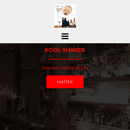
コ
ン
テ
ン
ツ
へ
ス
KOOL SHAKER
キ
ッ
プ
Delicious cocktail to you
MATTER