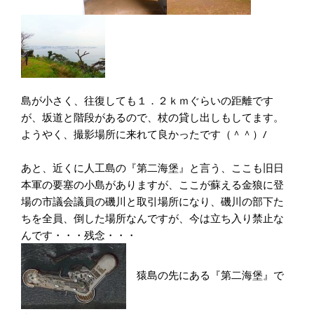
島が小さく、往復しても１．２ｋｍぐらいの距離です
が、坂道と階段があるので、杖の貸し出しもしてます。
ようやく、撮影場所に来れて良かったです（＾＾）/
あと、近くに人工島の『第二海堡』と言う、ここも旧日
本軍の要塞の小島がありますが、ここが蘇える金狼に登
場の市議会議員の磯川と取引場所になり、磯川の部下た
ちを全員、倒した場所なんですが、今は立ち入り禁止な
んです・・・残念・・・
猿島の先にある『第二海堡』で