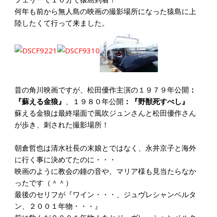
何年も前から無人島の映画の撮影場所になった猿島に上
陸したくて行って来ました。
昔の角川映画ですが、松田優作主演の１９７９年公開
：
『蘇える金狼』
、１９８０年公開
：『野獣死すべし』
蘇える金狼は最終場面で風吹ジュンさんと松田優作さん
が歩き、刺された撮影場所！
朝倉哲也は清水社長の末娘とではなく、永井京子と海外
に行く事に決めてたのに・・・
映画のように教会の鐘の音や、マリア様も見当たらなか
ったです（＾＾）
最後のセリフが『ワイン・・・、ジュヴレシャンベルタ
ン、２００１年物・・・』