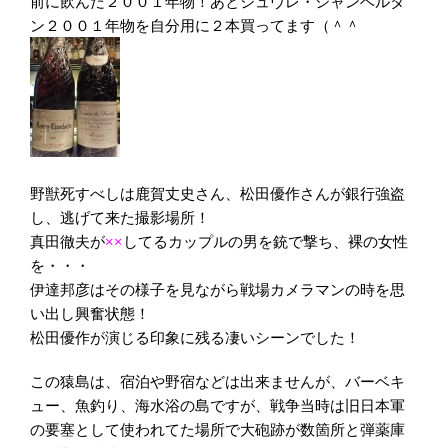
前に飲んだ２００１年物！あとジュヴレ・シャンベルタ
ン２００１年物を自分用に２本買ってます（＾＾ゞ
野獣死すべしは鹿賀丈史さん、松田優作さんが銀行強盗
し、逃げて来た撮影場所！
真田徹夫が
××
してるカップルの男を銃で撃ち、裸の女性
を・・・
伊達邦彦はその様子を見ながら戦場カメラマンの時を思
い出し興奮状態！
松田優作が演じる印象に残る凄いシーンでした！
この猿島は、宿泊や野宿などは出来ませんが、バーベキ
ュー、魚釣り、海水浴の島ですが、戦争当時は旧日本軍
の要塞として使われてた場所で大砲跡が数箇所と弾薬庫