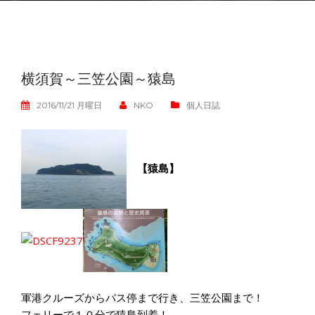
横須賀～三笠公園～猿島
2016/11/21 月曜日
NKO
個人日誌
【猿島】
軍港クルーズからバス停まで行き、三笠公園まで！
フェリーで１０分で猿島到着！