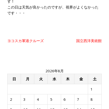
す！
この日は天気が良かったのですが、視界がよくなかった
です・・・
投
ヨコスカ軍港クルーズ
国立西洋美術館
稿
ナ
ビ
ゲ
ー
2026年8月
シ
ョ
日
月
火
水
木
金
土
ン
1
2
3
4
5
6
7
8