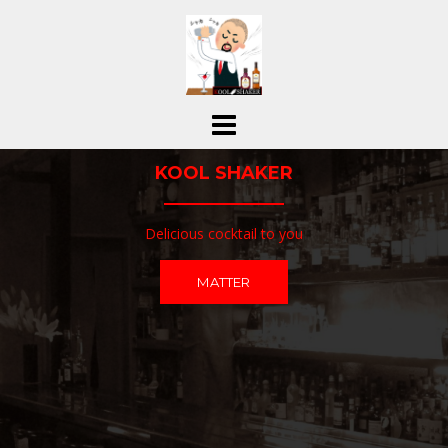
コ
ン
テ
ン
ツ
へ
ス
KOOL SHAKER
キ
ッ
プ
Delicious cocktail to you
MATTER