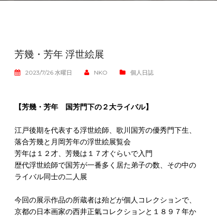
芳幾・芳年 浮世絵展
2023/7/26 水曜日
NKO
個人日誌
【芳幾・芳年 国芳門下の２大ライバル】
江戸後期を代表する浮世絵師、歌川国芳の優秀門下生、
落合芳幾と月岡芳年の浮世絵展覧会
芳年は１２才、芳幾は１７才ぐらいで入門
歴代浮世絵師で国芳が一番多く居た弟子の数、その中の
ライバル同士の二人展
今回の展示作品の所蔵者は殆どが個人コレクションで、
京都の日本画家の西井正氣コレクションと１８９７年か