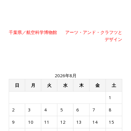
投
千葉県／航空科学博物館
アーツ・アンド・クラフツと
稿
デザイン
ナ
ビ
ゲ
ー
シ
2026年8月
ョ
ン
日
月
火
水
木
金
土
1
2
3
4
5
6
7
8
9
10
11
12
13
14
15