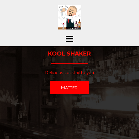
コ
ン
テ
ン
ツ
へ
ス
KOOL SHAKER
キ
ッ
プ
Delicious cocktail to you
MATTER