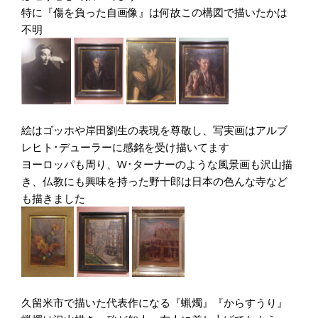
特に『傷を負った自画像』は何故この構図で描いたかは
不明
絵はゴッホや岸田劉生の表現を尊敬し、写実画はアルブ
レヒト･デューラーに感銘を受け描いてます
ヨーロッパも周り、W･ターナーのような風景画も沢山描
き、仏教にも興味を持った野十郎は日本の色んな寺など
も描きました
久留米市で描いた代表作になる『蝋燭』『からすうり』