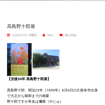
高島野十郎展
2025/10/20 月曜日
NKO
個人日誌
【没後50年 髙島野十郎展】
髙島野十郎、明治23年（1890年）8月6日の久留米市出身
で大正から昭和までの画家
野十郎ですが本名は彌壽（やじゅ）