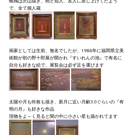
蝋燭は沢山描き、殆ど知人、友人に差し上げてたよう
で、全て個人蔵
画家としては生前、無名でしたが、1986年に福岡県立美
術館が初の野十郎展が開かれ『すいれんの池』で有名に
自分も好きな絵で、展覧会は必ず足を運びます
太陽や月も何枚も描き、新月に近い月齢3.0ぐらいの『有
明の月』も好きな作品
現物をよ～く見ると闇の中に小さい星も描かれてます