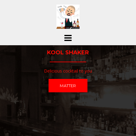
コ
ン
テ
ン
ツ
へ
ス
KOOL SHAKER
キ
ッ
プ
Delicious cocktail to you
MATTER