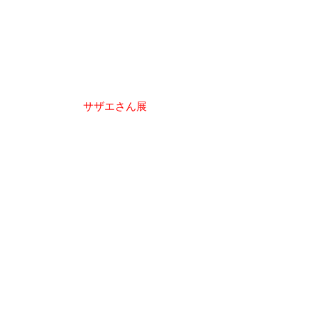
投
サザエさん展
稿
ナ
ビ
ゲ
ー
シ