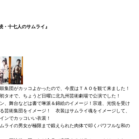
 続・十七人のサムライ』
鼓集団がカッコよかったので、今度はＴＡＯを観て来ました！
初タオで、ちょうど日曜に北九州芸術劇場で公演でした！
ン、舞台などは書で琳派＆錦絵のイメージ！宗達、光悦を受け
る芸術集団をイメージ！ 衣装はサムライ魂をイメージして、
インでカッコいい衣裳！
ムライの男女が極限まで鍛えられた肉体で叩くパワフルな和の