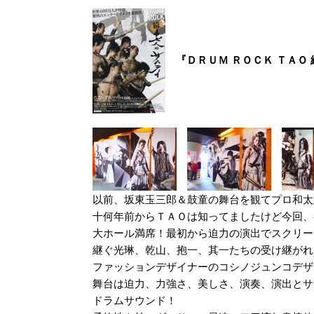
『ＤＲＵＭ ＲＯＣＫ ＴＡＯ
以前、坂東玉三郎＆鼓童の舞台を観てプロ和太
十何年前からＴＡＯは知ってましたけど今回、
大ホール満席！最初から迫力の演出でスクリー
継ぐ光琳、乾山、抱一、其一たちの受け継がれ
ファッションデザイナーのコシノジュンコデザ
舞台は迫力、力強さ、美しさ、演奏、演出とサ
ドラムサウンド！