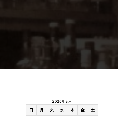
2026年8月
日
月
火
水
木
金
土