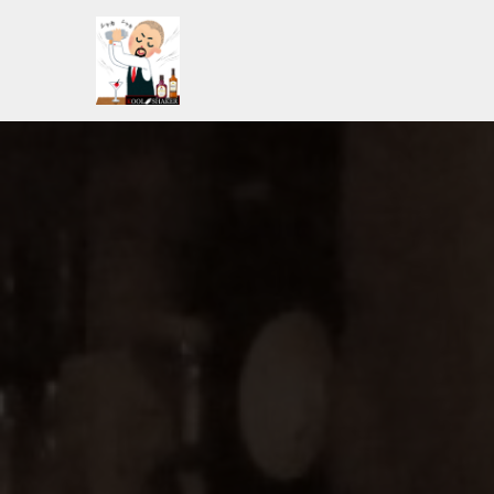
コ
ン
テ
ン
ツ
へ
ス
キ
ッ
プ