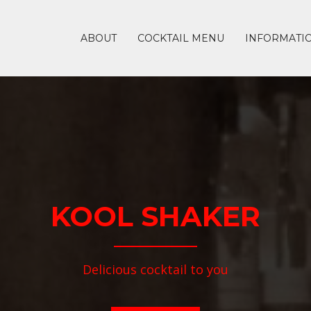
ABOUT
COCKTAIL MENU
INFORMATI
KOOL SHAKER
Delicious cocktail to you