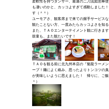
柔軟性を持つダンサー、最速の二刀流如意棒使
も凄いのかと、カッコよすぎて感動しました！
す（＾＾）
ユーモアさ、観客席まで来ての握手サービスな
観たことない方、一度みたらカッコよさを知る
また、ＴＡＯエンターテイメント観に行きます
鼓童も、また観たいです！
ＴＡＯを観る前に北九州本店の『魁龍ラーメン
ープ！麺によく絡み、思ったよりトンコツの臭
が美味しいように思えました！ 帰りに、ご飯
＾）