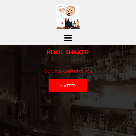
コ
ン
テ
ン
ツ
へ
ス
KOOL SHAKER
キ
ッ
プ
Delicious cocktail to you
MATTER